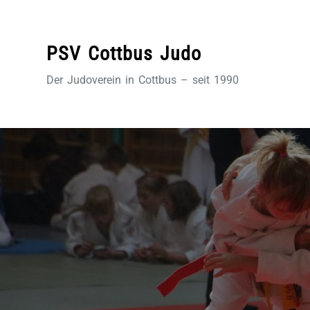
Zum
Inhalt
springen
PSV Cottbus Judo
Der Judoverein in Cottbus – seit 1990