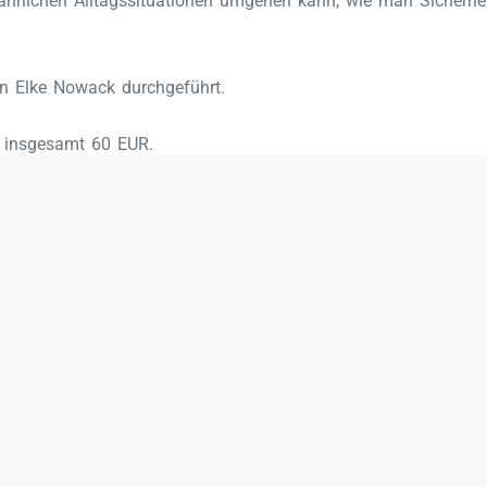
ährlichen Alltagssituationen umgehen kann, wie man Sicherhe
in Elke Nowack durchgeführt.
e insgesamt 60 EUR.
kommt einfach vorbei.
Elke Nowack wird
itglied feiert seinen 80-sten
Brandenburgis