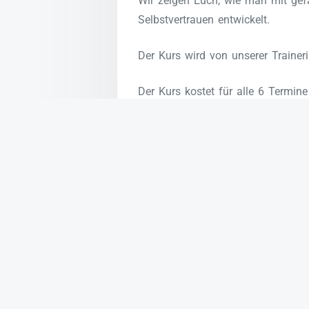
Wir zeigen Euch, wie man mit gef
Selbstvertrauen entwickelt.
Der Kurs wird von unserer Trainer
Der Kurs kostet für alle 6 Termin
Meldet
Euch vorher bei uns oder 
Vorheriger Artikel
Ein langjähriges M