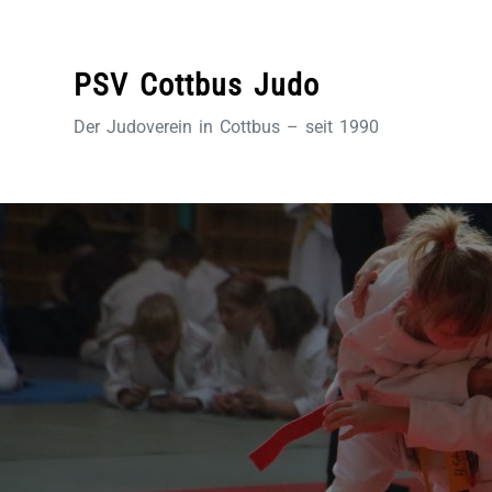
Zum
Inhalt
springen
PSV Cottbus Judo
Der Judoverein in Cottbus – seit 1990