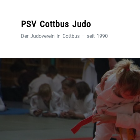
Zum
Inhalt
springen
PSV Cottbus Judo
Der Judoverein in Cottbus – seit 1990