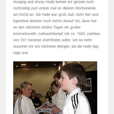
Hungrig und etwas müde kamen wir gerade noch
rechtzeitig zum ersten mal an diesem Wochenende
am ExCel an. Die Halle war groß, kalt, recht leer und
irgendwie deutete noch nichts darauf hin, dass hier
an den nächsten beiden Tagen ein großer
internationaler Judowettkampf mit ca. 1600 Judokas
von 237 Vereinen stattfinden sollte. Um so mehr
staunten wir am nächsten Morgen, als die Halle tipp
topp war.